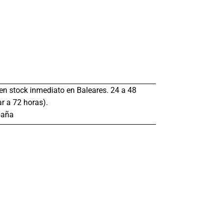
s en stock inmediato en Baleares. 24 a 48
r a 72 horas).
paña