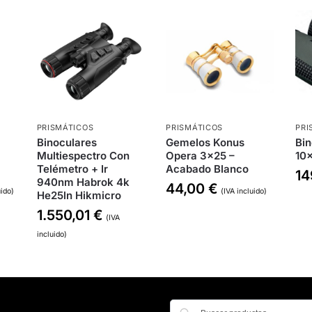
PRISMÁTICOS
PRISMÁTICOS
PRI
Binoculares
Gemelos Konus
Bin
Multiespectro Con
Opera 3×25 –
10
Telémetro + Ir
Acabado Blanco
14
940nm Habrok 4k
44,00
€
uido)
(IVA incluido)
He25ln Hikmicro
1.550,01
€
(IVA
incluido)