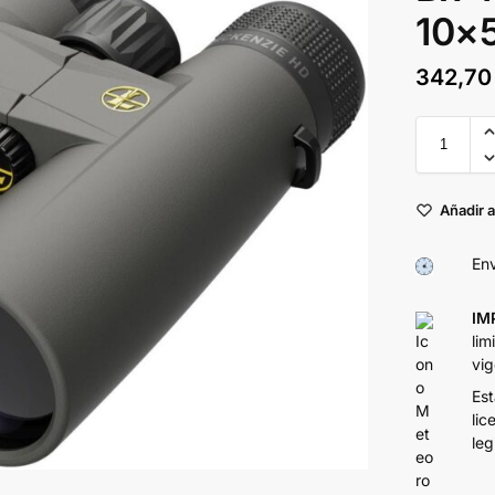
10×
342,7
Añadir a
Env
IM
lim
vig
Est
lic
leg