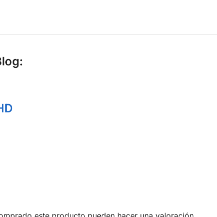
Blog:
HD
comprado este producto pueden hacer una valoración.