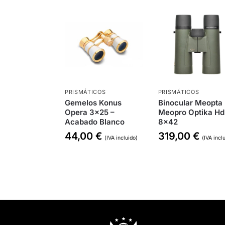
PRISMÁTICOS
PRISMÁTICOS
Gemelos Konus
Binocular Meopta
Opera 3×25 –
Meopro Optika Hd
Acabado Blanco
8×42
44,00
€
319,00
€
(IVA incluido)
(IVA incl