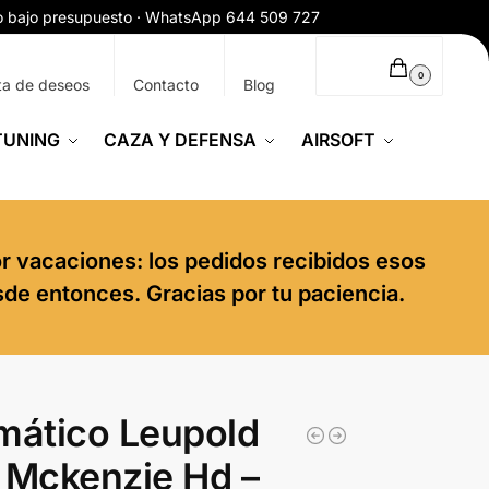
ío bajo presupuesto · WhatsApp 644 509 727
0,00
€
0
ta de deseos
Contacto
Blog
TUNING
CAZA Y DEFENSA
AIRSOFT
or vacaciones: los pedidos recibidos esos
sde entonces. Gracias por tu paciencia.
mático Leupold
 Mckenzie Hd –