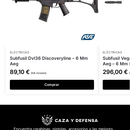
ELÉCTRICAS
ELÉCTRICAS
Subfusil Dvl36 Discoveryline – 6 Mm
Subfusil Veg
Aeg
Aeg – 6 Mm 
89,10
€
296,00
€
(IVA incluido)
(
Comprar
Encuentra carabinas, pistolas, accesorios y las mejores