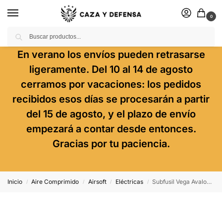
0
Buscar
En verano los envíos pueden retrasarse
ligeramente. Del 10 al 14 de agosto
cerramos por vacaciones: los pedidos
recibidos esos días se procesarán a partir
del 15 de agosto, y el plazo de envío
empezará a contar desde entonces.
Gracias por tu paciencia.
Inicio
Aire Comprimido
Airsoft
Eléctricas
Subfusil Vega Avalon Leopard Carbine Aeg – 6 Mm Rojo Vfc
/
/
/
/