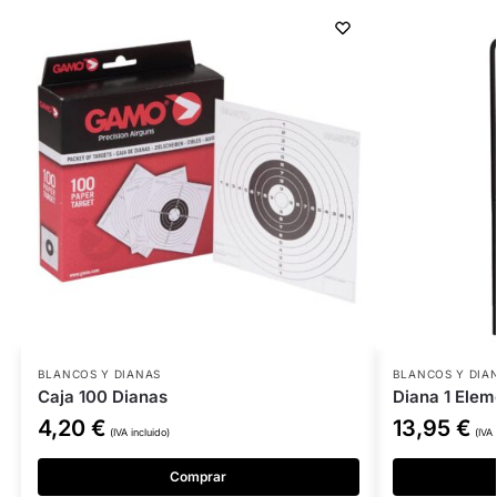
BLANCOS Y DIANAS
BLANCOS Y DIA
Caja 100 Dianas
Diana 1 Elem
4,20
€
13,95
€
(IVA incluido)
(IVA 
Comprar