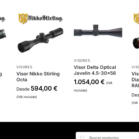
VISORES
Visor Delta Optical
VISORES
VIS
Javelin 4.5-30×56
Visor Nikko Stirling
g
Vis
Octa
Di
1.054,00
€
(IVA
RA
594,00
€
Desde
incluido)
De
(IVA incluido)
(IVA 