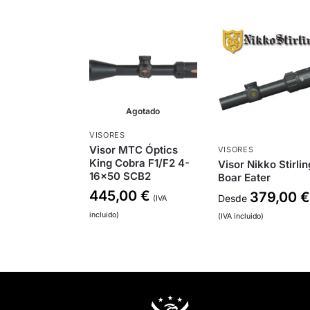
Agotado
VISORES
Visor MTC Óptics
VISORES
King Cobra F1/F2 4-
Visor Nikko Stirlin
16×50 SCB2
Boar Eater
445,00
€
379,00
€
Desde
(IVA
incluido)
(IVA incluido)