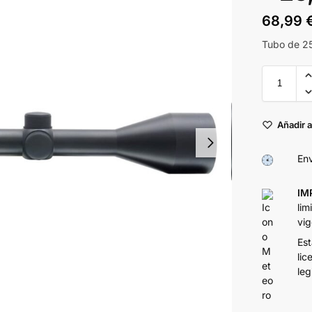
68,99
Tubo de 25
Añadir a
Env
IM
lim
vig
Est
lic
leg