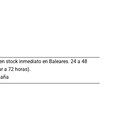
s en stock inmediato en Baleares. 24 a 48
r a 72 horas).
paña