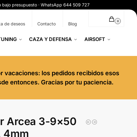
ío bajo presupuesto · WhatsApp 644 509 727
0,00
€
0
ta de deseos
Contacto
Blog
TUNING
CAZA Y DEFENSA
AIRSOFT
or vacaciones: los pedidos recibidos esos
sde entonces. Gracias por tu paciencia.
r Arcea 3-9×50
5, 4mm