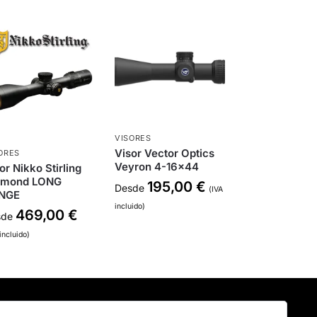
VISORES
Visor Vector Optics
ORES
Veyron 4-16×44
or Nikko Stirling
amond LONG
195,00
€
Desde
(IVA
NGE
incluido)
469,00
€
sde
incluido)
Buscar