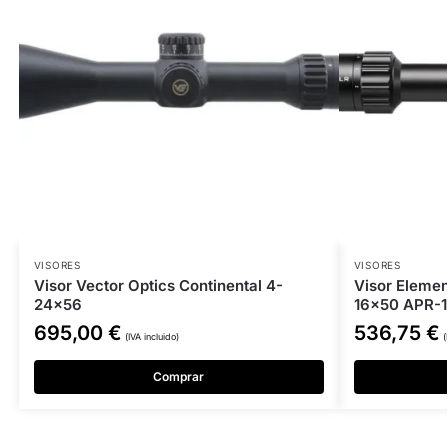
VISORES
VISORES
Visor Vector Optics Continental 4-
Visor Elemen
24×56
16×50 APR-
695,00
€
536,75
€
(IVA incluido)
(
Comprar