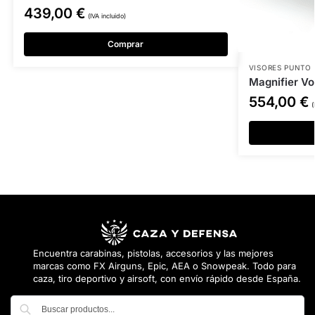
439,00
€
(IVA incluido)
Comprar
VISORES PUNTO
Magnifier Vo
554,00
€
(
Encuentra carabinas, pistolas, accesorios y las mejores
marcas como FX Airguns, Epic, AEA o Snowpeak. Todo para
caza, tiro deportivo y airsoft, con envío rápido desde España.
Buscar