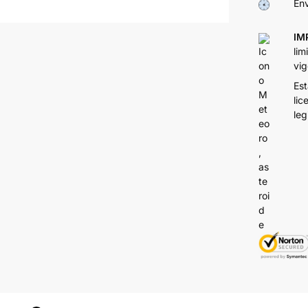
Env
IM
lim
vig
Est
lic
leg