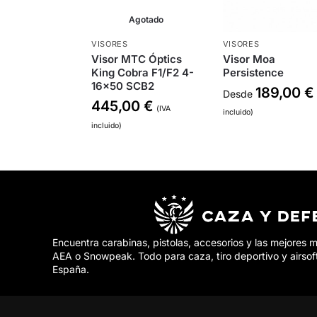
Agotado
VISORES
VISORES
Visor MTC Óptics
Visor Moa
King Cobra F1/F2 4-
Persistence
16×50 SCB2
189,00
€
Desde
445,00
€
(IVA
incluido)
incluido)
Encuentra carabinas, pistolas, accesorios y las mejores 
AEA o Snowpeak. Todo para caza, tiro deportivo y airsof
España.