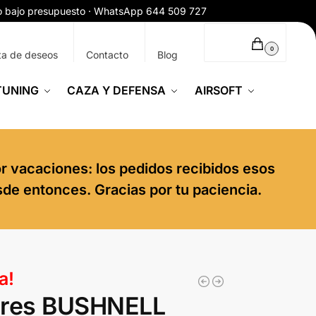
ío bajo presupuesto · WhatsApp 644 509 727
0,00
€
0
ta de deseos
Contacto
Blog
TUNING
CAZA Y DEFENSA
AIRSOFT
or vacaciones: los pedidos recibidos esos
sde entonces. Gracias por tu paciencia.
a!
ores BUSHNELL