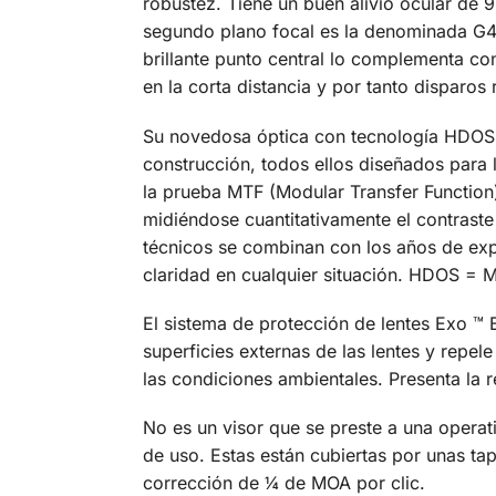
robustez. Tiene un buen alivio ocular de 
segundo plano focal es la denominada G4I-
brillante punto central lo complementa co
en la corta distancia y por tanto disparo
Su novedosa óptica con tecnología HDOS (Hi
construcción, todos ellos diseñados para l
la prueba MTF (Modular Transfer Function)
midiéndose cuantitativamente el contraste 
técnicos se combinan con los años de exp
claridad en cualquier situación. HDO
El sistema de protección de lentes Exo ™ 
superficies externas de las lentes y repele 
las condiciones ambientales. Presenta la 
No es un visor que se preste a una operati
de uso. Estas están cubiertas por unas ta
corrección de ¼ de MOA por clic.