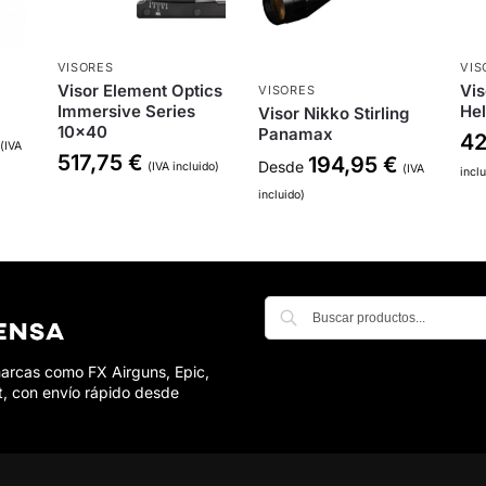
VISORES
VIS
Visor Element Optics
Vis
VISORES
Immersive Series
He
Visor Nikko Stirling
10×40
Panamax
4
(IVA
517,75
€
194,95
€
Desde
(IVA incluido)
(IVA
incl
incluido)
marcas como FX Airguns, Epic,
t, con envío rápido desde