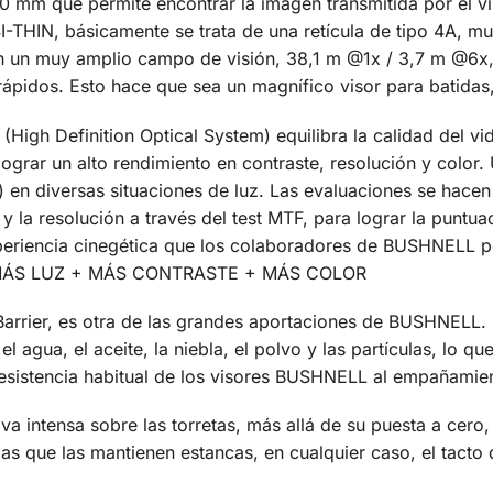
90 mm que permite encontrar la imagen transmitida por el v
THIN, básicamente se trata de una retícula de tipo 4A, muy 
n un muy amplio campo de visión, 38,1 m @1x / 3,7 m @6x, lo
s rápidos. Esto hace que sea un magnífico visor para batida
gh Definition Optical System) equilibra la calidad del vidr
ograr un alto rendimiento en contraste, resolución y color.
 en diversas situaciones de luz. Las evaluaciones se hacen
y la resolución a través del test MTF, para lograr la puntu
eriencia cinegética que los colaboradores de BUSHNELL pos
S = MÁS LUZ + MÁS CONTRASTE + MÁS COLOR
Barrier, es otra de las grandes aportaciones de BUSHNELL. E
el agua, el aceite, la niebla, el polvo y las partículas, lo q
resistencia habitual de los visores BUSHNELL al empañamie
va intensa sobre las torretas, más allá de su puesta a cer
pas que las mantienen estancas, en cualquier caso, el tact