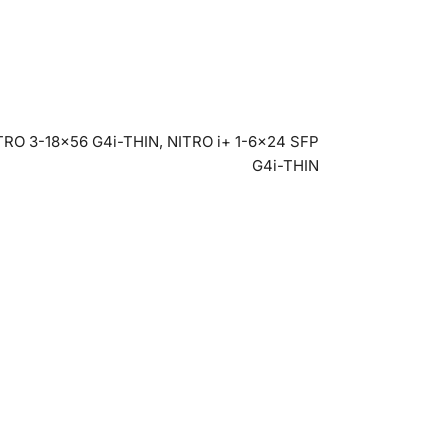
ITRO 3-18×56 G4i-THIN, NITRO i+ 1-6×24 SFP
G4i-THIN