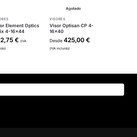
Agotado
ORES
VISORES
or Element Optics
Visor Optisan CP 4-
lix 4-16×44
16×40
22,75
€
425,00
€
Desde
(IVA
uido)
(IVA incluido)
Buscar