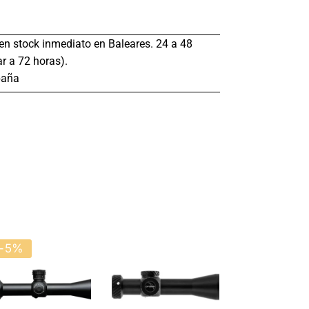
s en stock inmediato en Baleares. 24 a 48
r a 72 horas).
paña
-5%