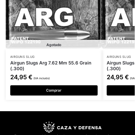
Agotado
AIRGUNS SLUG
AIRGUNS SLUG
Airgun Slugs Arg 7.62 Mm 55.6 Grain
Airgun Slugs
(.300)
(.300)
24,95
€
24,95
€
(IVA incluido)
(IVA
Comprar