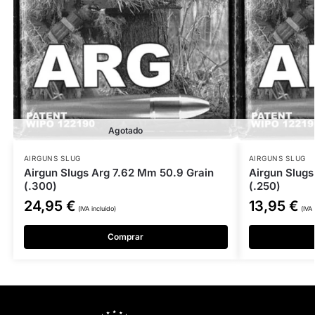
Agotado
AIRGUNS SLUG
AIRGUNS SLUG
Airgun Slugs Arg 7.62 Mm 50.9 Grain
Airgun Slugs
(.300)
(.250)
24,95
€
13,95
€
(IVA incluido)
(IVA 
Comprar