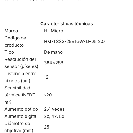
Características técnicas
Marca
HikMicro
Código de
HM-TS83-25S1GW-LH25 2.0
producto
Tipo
De mano
Resolución del
384×288
sensor (píxeles)
Distancia entre
12
píxeles (μm)
Sensibilidad
térmica (NEDT
≤20
mK)
Aumento óptico
2.4 veces
Aumento digital
2x, 4x, 8x
Diámetro del
25
objetivo (mm)