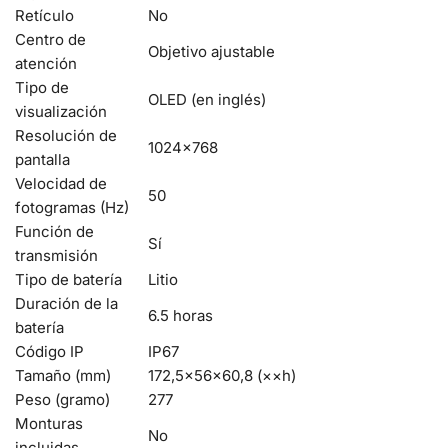
Retículo
No
Centro de
Objetivo ajustable
atención
Tipo de
OLED (en inglés)
visualización
Resolución de
1024×768
pantalla
Velocidad de
50
fotogramas (Hz)
Función de
Sí
transmisión
Tipo de batería
Litio
Duración de la
6.5 horas
batería
Código IP
IP67
Tamaño (mm)
172,5×56×60,8 (××h)
Peso (gramo)
277
Monturas
No
incluidas