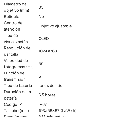
Diámetro del
35
objetivo (mm)
Retículo
No
Centro de
Objetivo ajustable
atención
Tipo de
OLED
visualización
Resolución de
1024×768
pantalla
Velocidad de
50
fotogramas (Hz)
Función de
Sí
transmisión
Tipo de batería
Iones de litio
Duración de la
6.5 horas
batería
Código IP
IP67
Tamaño (mm)
193×56×62 (L×W×h)
Peso (gramo)
338 (sin batería)