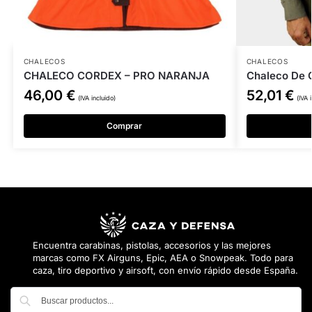
CHALECOS
CHALECOS
CHALECO CORDEX – PRO NARANJA
Chaleco De C
46,00
€
52,01
€
(IVA incluido)
(IVA 
Comprar
Encuentra carabinas, pistolas, accesorios y las mejores
marcas como FX Airguns, Epic, AEA o Snowpeak. Todo para
caza, tiro deportivo y airsoft, con envío rápido desde España.
Buscar