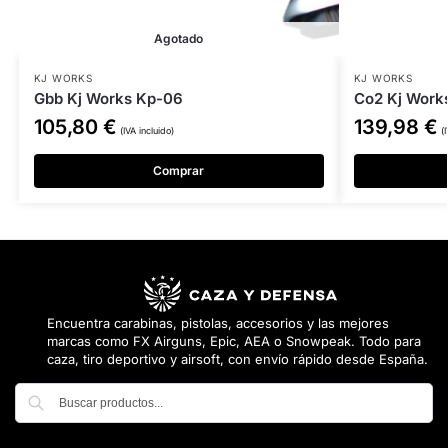
Agotado
KJ WORKS
KJ WORKS
Gbb Kj Works Kp-06
Co2 Kj Works
105,80
€
139,98
€
(IVA incluido)
(
Comprar
Encuentra carabinas, pistolas, accesorios y las mejores
marcas como FX Airguns, Epic, AEA o Snowpeak. Todo para
caza, tiro deportivo y airsoft, con envío rápido desde España.
Buscar