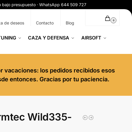
ío bajo presupuesto · WhatsApp 644 509 727
0,00
€
0
ta de deseos
Contacto
Blog
TUNING
CAZA Y DEFENSA
AIRSOFT
or vacaciones: los pedidos recibidos esos
sde entonces. Gracias por tu paciencia.
rmtec Wild335-