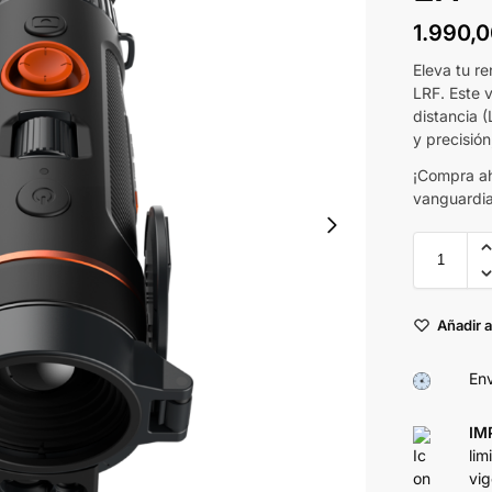
1.990,
Eleva tu r
LRF. Este 
distancia 
y precisión
¡Compra ah
vanguardia
Añadir a
Env
IM
lim
vig