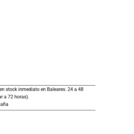
s en stock inmediato en Baleares. 24 a 48
r a 72 horas).
paña