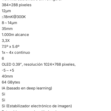
384×288 pixeles
12µm
≤18mK@300K
8～14μm
35mm
1.000m alcance
3,3X
7.5º x 5.6º
1x～4x continuo
6
OLED 0.39″, resolución 1024×768 pixeles,
-5～+5
40mm
64 GBytes
IA (basado en deep learning)
Si
Si
Si (Estabilizador electrónico de imagen)