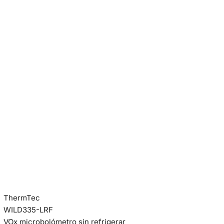
ThermTec
WILD335-LRF
VOx microbolómetro sin refrigerar