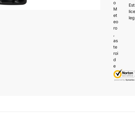
Est
lic
leg