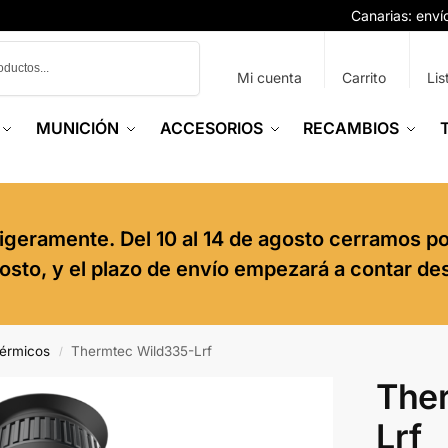
Canarias: env
Buscar
Mi cuenta
Carrito
Lis
MUNICIÓN
ACCESORIOS
RECAMBIOS
igeramente. Del 10 al 14 de agosto cerramos p
agosto, y el plazo de envío empezará a contar de
térmicos
Thermtec Wild335-Lrf
/
The
Lrf