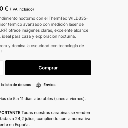
00
€
(IVA incluido)
endimiento nocturno con el ThermTec WILD335-
visor térmico avanzado con medición láser de
(LRF) ofrece imágenes claras, excelente alcance
, ideal para caza y exploración nocturna.
ora y domina la oscuridad con tecnología de
!
Comprar
 la lista de deseos
Envíos
íos de 5 a 11 días laborables (lunes a viernes).
PORTANTE
Todas nuestras carabinas se venden
itadas a 24,2 julios, cumpliendo con la normativa
ente en España.