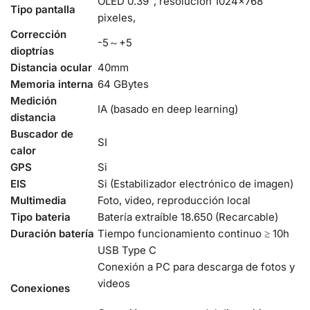
OLED 0.39″, resolución 1024×768
Tipo pantalla
pixeles,
Corrección
-5～+5
dioptrías
Distancia ocular
40mm
Memoria interna
64 GBytes
Medición
IA (basado en deep learning)
distancia
Buscador de
SI
calor
GPS
Si
EIS
Si (Estabilizador electrónico de imagen)
Multimedia
Foto, video, reproducción local
Tipo bateria
Batería extraíble 18.650 (Recarcable)
Duración batería
Tiempo funcionamiento continuo ≥ 10h
USB Type C
Conexión a PC para descarga de fotos y
videos
Conexiones