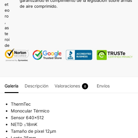
garantizando el cumplimiento de la legislación sobre armas
de aire comprimido.
Galería
Descripción
Valoraciones
Envíos
0
ThermTec
Monocular Térmico
Sensor 640×512
NETD ≤18mK
Tamaño de pixel 12µm
Lente 35mm