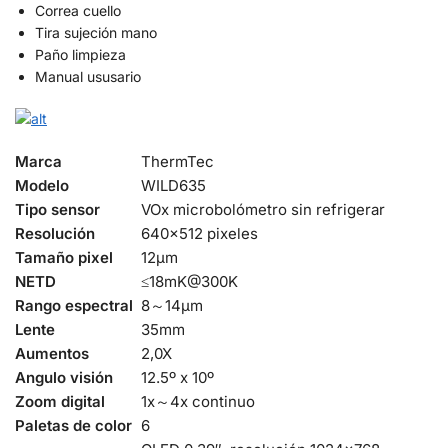
Correa cuello
Tira sujeción mano
Paño limpieza
Manual ususario
Marca
ThermTec
Modelo
WILD635
Tipo sensor
VOx microbolómetro sin refrigerar
Resolución
640×512 pixeles
Tamaño pixel
12µm
NETD
≤18mK@300K
Rango espectral
8～14μm
Lente
35mm
Aumentos
2,0X
Angulo visión
12.5º x 10º
Zoom digital
1x～4x continuo
Paletas de color
6